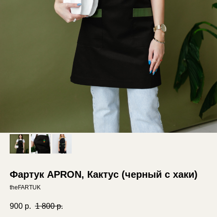
Фартук APRON, Кактус (черный с хаки)
theFARTUK
900
р.
1 800
р.