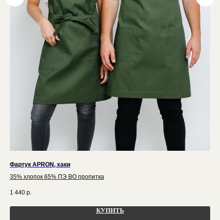
Фартук APRON, хаки
Фар
35% хлопок 65% ПЭ ВО пропитка
35%
1 440
р.
54
КУПИТЬ