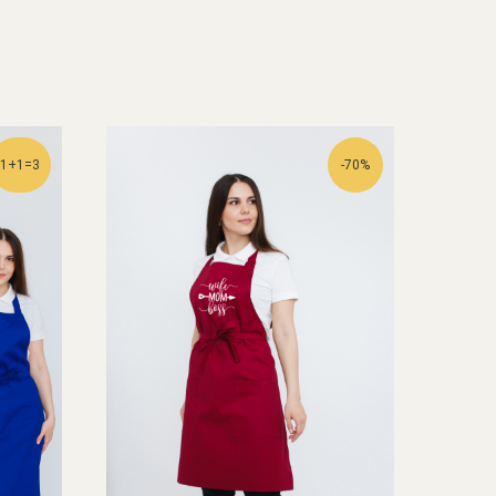
1+1=3
-70%